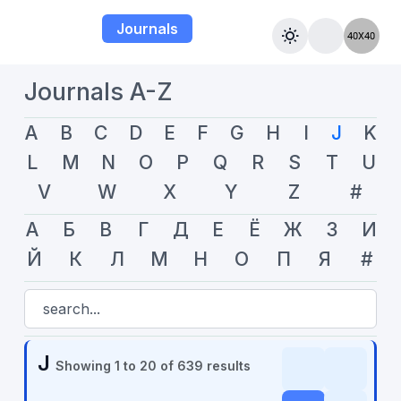
Journals
Journals A-Z
A
B
C
D
E
F
G
H
I
J
K
L
M
N
O
P
Q
R
S
T
U
V
W
X
Y
Z
#
А
Б
В
Г
Д
Е
Ё
Ж
З
И
Й
К
Л
М
Н
О
П
Я
#
J
Showing
1
to
20
of
639
results