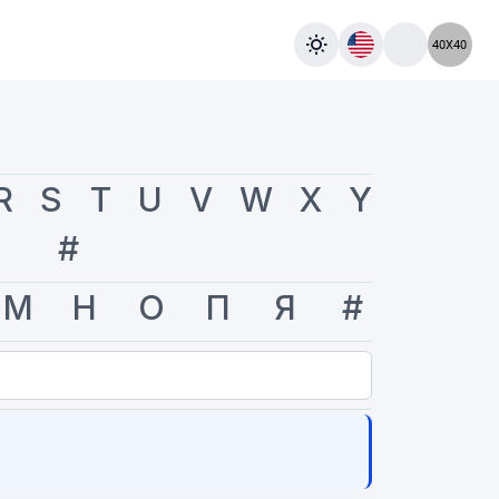
R
S
T
U
V
W
X
Y
#
М
Н
О
П
Я
#