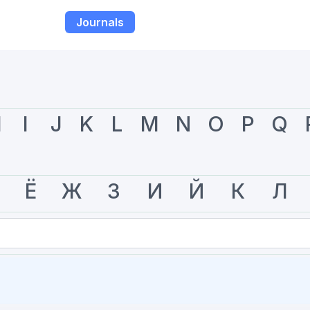
Journals
H
I
J
K
L
M
N
O
P
Q
Ё
Ж
З
И
Й
К
Л