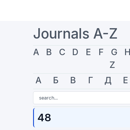
Journals A-Z
A
B
C
D
E
F
G
Z
А
Б
В
Г
Д
Е
48